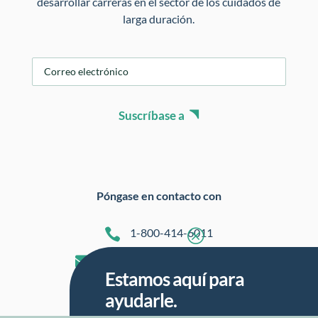
desarrollar carreras en el sector de los cuidados de
larga duración.
C
o
r
r
Suscríbase a
e
o
e
l
e
Póngase en contacto con
c
t

1-800-414-6011
Q
r
ó

info@oregoncarecareers.com
n
Estamos aquí para
i
ayudarle.
c
o