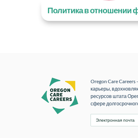
Политика в отношении ф
Oregon Care Careers
карьеры, вдохновля
ресурсов штата Орег
сфере долгосрочного
Э
л
е
к